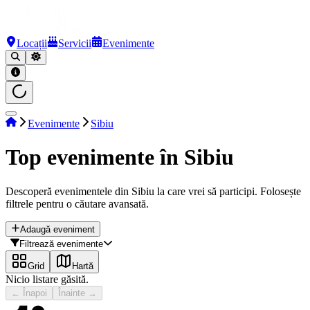
Locații
Servicii
Evenimente
Evenimente
Sibiu
Top evenimente în Sibiu
Descoperă evenimentele din Sibiu la care vrei să participi. Folosește
filtrele pentru o căutare avansată.
Adaugă eveniment
Filtrează evenimente
Grid
Hartă
Nicio listare găsită.
← Înapoi
Înainte →