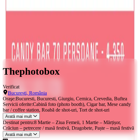
Locații
Servicii
Evenimente
Servicii
Bucuresti
Thephotobox
Thephotobox
Verificat
București, România
Oraşe:
Bucuresti, Bucuresti, Giurgiu, Cernica, Crevedia, Buftea
Servicii oferite:
Cabină foto (photo booth), Cigar bar, Mese candy
bar / coffee station, Roabă de shot-uri, Tort de shot-uri
Arată mai mult
Destinat pentru:
8 Martie – Ziua Femeii, 1 Martie – Mărțișor,
Crăciun – petrecere / masă festivă, Dragobete, Paște – masă festivă
Arată mai mult