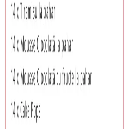
Evenimente
Despre
Contact
Beneficii
Termeni & Politici
Termeni și condiții
Politica de confidențialitate
Politica cookie
Setări Cookie
This site is protected by reCAPTCHA Enterprise and the
Google
Privacy Policy
and
Terms of Service
apply.
©
2026
UN:EVENT. Toate drepturile rezervate 🗲 Powered by
Website Factory