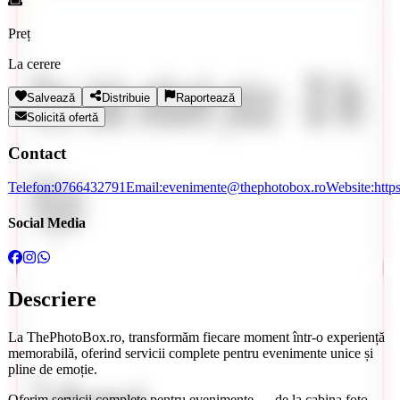
Preț
La cerere
Salvează
Distribuie
Raportează
Solicită ofertă
Contact
Telefon:
0766432791
Email:
evenimente@thephotobox.ro
Website:
http
Social Media
Descriere
La
ThePhotoBox.ro
, transformăm fiecare moment într-o experiență
memorabilă, oferind servicii complete pentru
evenimente unice și
pline de emoție
.
Oferim servicii complete pentru evenimente — de la
cabina foto