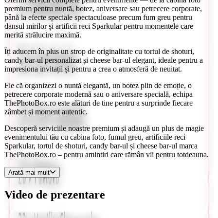
premium
pentru nuntă, botez, aniversare sau petrecere corporate,
până la
efecte speciale spectaculoase
precum
fum greu
pentru
dansul mirilor și
artificii reci Sparkular
pentru momentele care
merită strălucire maximă.
Îți aducem în plus un strop de originalitate cu
tortul de shoturi
,
candy bar-ul personalizat
și
cheese bar-ul elegant
, ideale pentru a
impresiona invitații și pentru a crea o atmosferă de neuitat.
Fie că organizezi o
nuntă elegantă
, un
botez plin de emoție
, o
petrecere corporate modernă
sau o
aniversare specială
, echipa
ThePhotoBox.ro
este alături de tine pentru a surprinde fiecare
zâmbet și moment autentic.
Descoperă serviciile noastre premium și adaugă un plus de magie
evenimentului tău cu
cabina foto
,
fumul greu
,
artificiile reci
Sparkular
,
tortul de shoturi
,
candy bar-ul
și
cheese bar-ul
marca
ThePhotoBox.ro
– pentru amintiri care rămân vii pentru totdeauna.
Arată mai mult
Video de prezentare