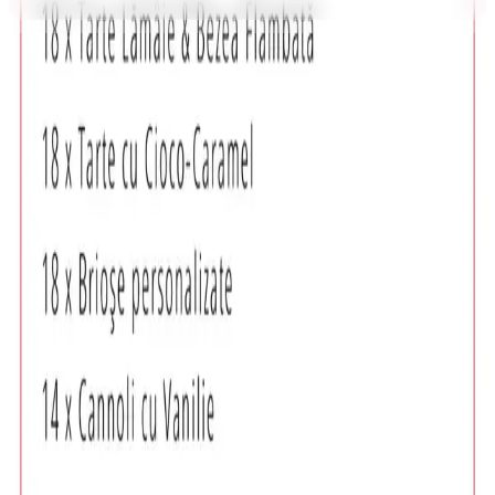
Orice poveste începe cu un loc
Urmărește-ne
Contact
Email
Timișoara, România
Utile
Locații
Servicii