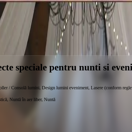
iale pentru nunti si evenimente private
cte speciale pentru nunti si even
roller / Consolă lumini, Design lumini eveniment, Lasere (conform regle
ică, Nuntă în aer liber, Nuntă