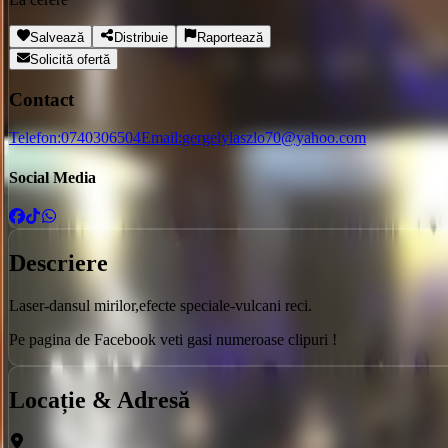
Salvează
Distribuie
Raportează
Solicită ofertă
Contact
Telefon:
0740306504
Email:
gergelylaszlo70@yahoo.com
Social Media
Descriere
Laser-dansul mirilor,efecte speciale-vulcani reci.
Pe pagina de Facebook veti gasi numeroase clipuri !
Locație & Adresă