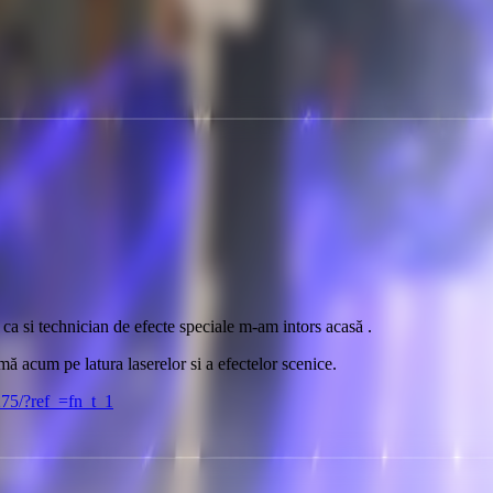
ca si technician de efecte speciale m-am intors acasă .
 acum pe latura laserelor si a efectelor scenice.
75/?ref_=fn_t_1