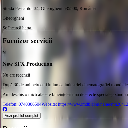
Strada Pescarilor 34, Gheorgheni 535500, România
Gheorgheni
Se încarcă harta...
Furnizor servicii
N
New SFX Production
Nu are recenzii
După 30 de ani petrecuți in lumea industriei cinematografiei mondiale 
Am deschis o mică afacere bineințeles una de efecte speciale,axăndu-mă
Telefon:
0740306504
Website:
https://www.imdb.com/name/nm26412
Vezi profilul complet