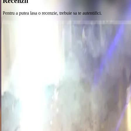
Recenzii
Pentru a putea lasa o recenzie, trebuie sa te autentifici.
Orice poveste începe cu un loc
Urmărește-ne
Contact
Email
Timișoara, România
Utile