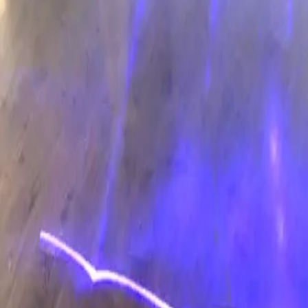
acy Policy
and
Terms of Service
apply.
te Factory