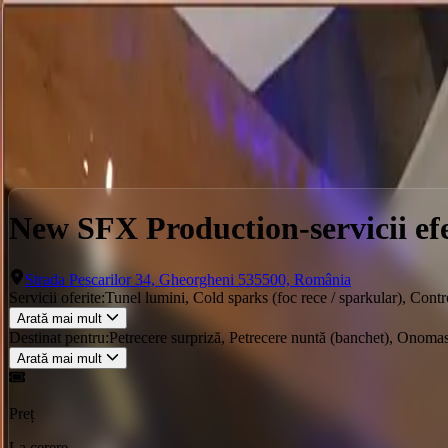
Locații
Servicii
Evenimente
Servicii
Gheorgheni
New SFX Production-servicii efecte spec
New SFX Production-servicii efe
Strada Pescarilor 34, Gheorgheni 535500, România
Servicii oferite:
Tunel lumini, Cold sparks (foc rece / sparkular), Cont
Arată mai mult
Destinat pentru:
Petrecere surpriză, Petrecere nuntă (banchet), Onomast
Arată mai mult
Preț
La cerere