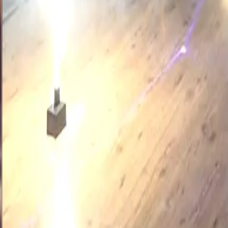
Locații
Servicii
Evenimente
Despre
Contact
Beneficii
Termeni & Politici
Termeni și condiții
Politica de confidențialitate
Politica cookie
Setări Cookie
This site is protected by reCAPTCHA Enterprise and the Google
Priv
©
2026
UN:EVENT. Toate drepturile rezervate 🗲 Powered by
Websi