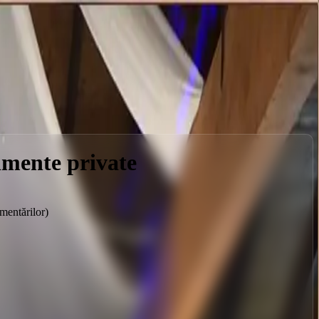
imente private
mentărilor)