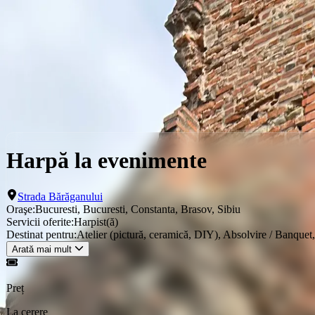
Locații
Servicii
Evenimente
Servicii
Bucuresti
Harpă la evenimente
Harpă la evenimente
Strada Bărăganului
Oraşe:
Bucuresti, Bucuresti, Constanta, Brasov, Sibiu
Servicii oferite:
Harpist(ă)
Destinat pentru:
Atelier (pictură, ceramică, DIY), Absolvire / Banquet, 
Arată mai mult
Preț
La cerere