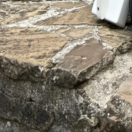
Contact
Email
Timișoara, România
Utile
Locații
Servicii
Evenimente
Despre
Contact
Beneficii
Termeni & Politici
Termeni și condiții
Politica de confidențialitate
Politica cookie