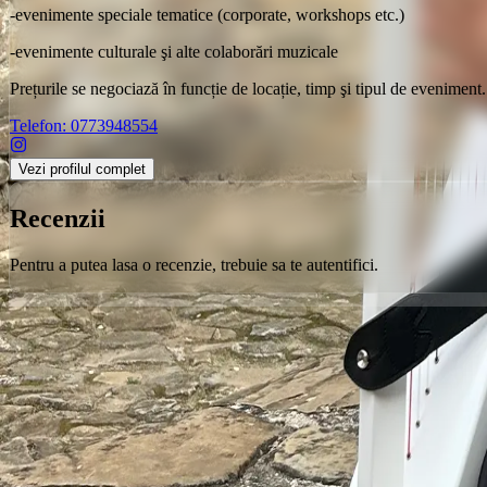
-evenimente speciale tematice (corporate, workshops etc.)
-evenimente culturale şi alte colaborări muzicale
Prețurile se negociază în funcție de locație, timp şi tipul de eveniment.
Telefon:
0773948554
Vezi profilul complet
Recenzii
Pentru a putea lasa o recenzie, trebuie sa te autentifici.
Orice poveste începe cu un loc
Urmărește-ne