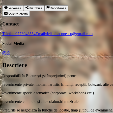
Salvează
Distribuie
Raportează
Solicită ofertă
Contact
Telefon:
0773948554
Email:
delia.diaconescu@gmail.com
Social Media
Descriere
Disponibilă în Bucureşti (și împrejurimi) pentru:
-evenimente private: moment artistic la nunți, recepții, botezuri, alte 
-evenimente speciale tematice (corporate, workshops etc.)
-evenimente culturale şi alte colaborări muzicale
Prețurile se negociază în funcție de locație, timp şi tipul de eveniment.