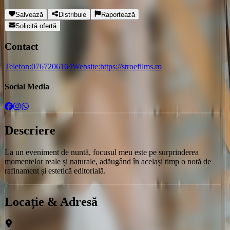
Salvează
Distribuie
Raportează
Solicită ofertă
Contact
Telefon:
0767206164
Website:
https://stroefilms.ro
Social Media
Descriere
La un eveniment de nuntă, focusul meu este pe surprinderea
momentelor reale și naturale, adăugând în același timp o notă de
rafinament și estetică editorială.
Locație & Adresă