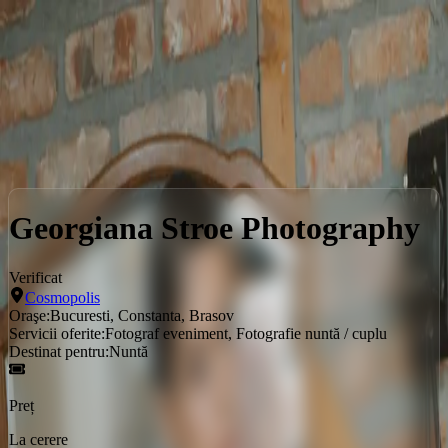
Locații
Servicii
Evenimente
Servicii
Bucuresti
Georgiana Stroe Photography
Georgiana Stroe Photography
Verificat
Cosmopolis
Oraşe:
Bucuresti, Constanta, Brasov
Servicii oferite:
Fotograf eveniment, Fotografie nuntă / cuplu
Destinat pentru:
Nuntă
Preț
La cerere