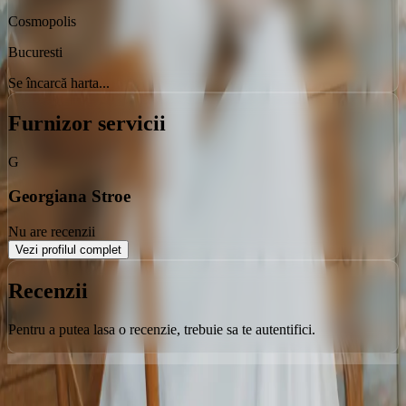
Cosmopolis
Bucuresti
Se încarcă harta...
Furnizor servicii
G
Georgiana Stroe
Nu are recenzii
Vezi profilul complet
Recenzii
Pentru a putea lasa o recenzie, trebuie sa te autentifici.