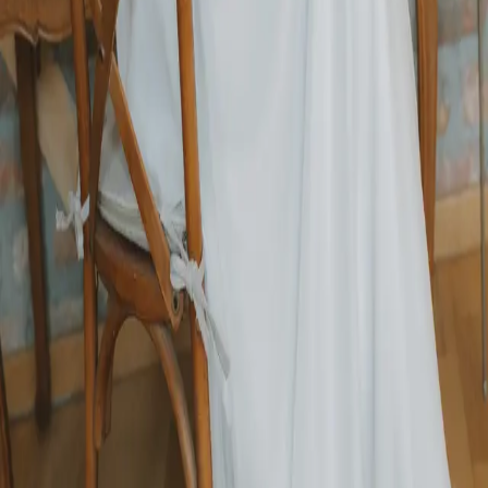
Orice poveste începe cu un loc
Urmărește-ne
Contact
Email
Timișoara, România
Utile
Locații
Servicii
Evenimente
Despre
Contact
Beneficii