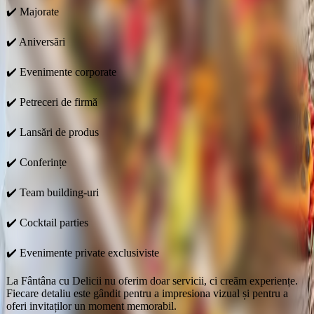
✔️ Majorate
✔️ Aniversări
✔️ Evenimente corporate
✔️ Petreceri de firmă
✔️ Lansări de produs
✔️ Conferințe
✔️ Team building-uri
✔️ Cocktail parties
✔️ Evenimente private exclusiviste
La Fântâna cu Delicii nu oferim doar servicii, ci creăm experiențe.
Fiecare detaliu este gândit pentru a impresiona vizual și pentru a
oferi invitaților un moment memorabil.