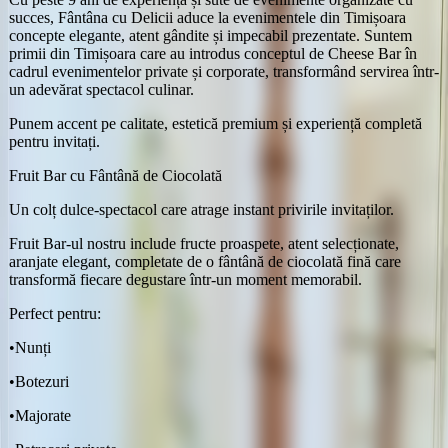
succes, Fântâna cu Delicii aduce la evenimentele din Timișoara
concepte elegante, atent gândite și impecabil prezentate. Suntem
primii din Timișoara care au introdus conceptul de Cheese Bar în
cadrul evenimentelor private și corporate, transformând servirea într-
un adevărat spectacol culinar.
Punem accent pe calitate, estetică premium și experiență completă
pentru invitați.
Fruit Bar cu Fântână de Ciocolată
Un colț dulce-spectacol care atrage instant privirile invitaților.
Fruit Bar-ul nostru include fructe proaspete, atent selecționate,
aranjate elegant, completate de o fântână de ciocolată fină care
transformă fiecare degustare într-un moment memorabil.
Perfect pentru:
•
Nunți
•
Botezuri
•
Majorate