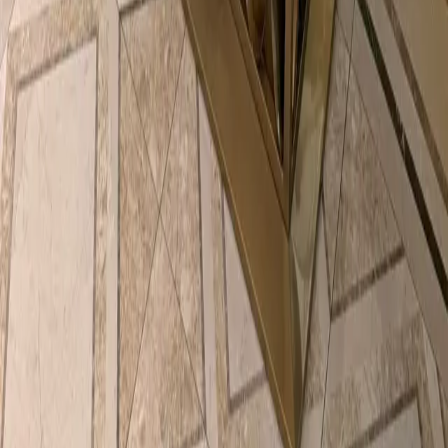
Utile
Locații
Servicii
Evenimente
Despre
Contact
Beneficii
Termeni & Politici
Termeni și condiții
Politica de confidențialitate
Politica cookie
Setări Cookie
This site is protected by reCAPTCHA Enterprise and the
Google
Privacy Policy
and
Terms of Service
apply.