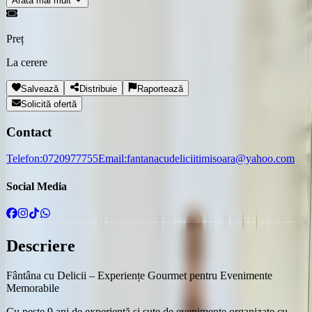
Arată mai mult
Preț
La cerere
Salvează
Distribuie
Raportează
Solicită ofertă
Contact
Telefon:
0720977755
Email:
fantanacudeliciitimisoara@yahoo.com
Social Media
Descriere
Fântâna cu Delicii – Experiențe Gourmet pentru Evenimente
Memorabile
Cu peste 9 ani de experiență și sute de evenimente organizate cu