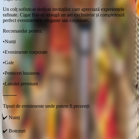
Un colț sofisticat dedicat invitaților care apreciază experiențele
rafinate. Cigar Bar-ul adaugă un aer exclusivist și completează
perfect evenimentele elegante sau corporate.
Recomandat pentru:
•
Nunți
•
Evenimente corporate
•
Gale
•
Petreceri business
•
Lansări premium
⸻
Tipuri de evenimente unde putem fi prezenți:
✔️ Nunți
✔️ Botezuri