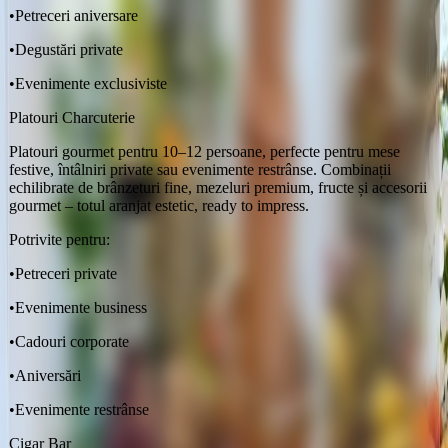
•
Petreceri aniversare
•
Degustări private
•
Evenimente exclusiviste
Platouri Charcuterie
Platouri gourmet pentru 10–12 persoane, perfecte pentru mese
festive, întâlniri private sau evenimente restrânse. Combinații
echilibrate de brânzeturi fine, mezeluri premium, fructe și accesorii
gourmet – totul aranjat estetic, ready to impress.
Potrivite pentru:
•
Petreceri private
•
Evenimente business
•
Cadouri corporate
•
Aniversări
•
Evenimente restrânse
Cigar Bar