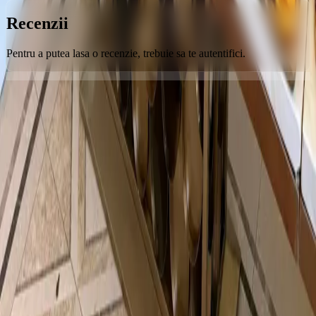
Recenzii
Pentru a putea lasa o recenzie, trebuie sa te autentifici.
Orice poveste începe cu un loc
Urmărește-ne
Contact
Email
Timișoara, România