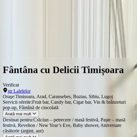
Locații
Servicii
Evenimente
Servicii
Timisoara
Fântâna cu Delicii Timișoara
Fântâna cu Delicii Timișoara
Verificat
str Lalelelor
Oraşe:
Timisoara, Arad, Caransebes, Buzias, Sibiu, Lugoj
Servicii oferite:
Fruit bar, Candy bar, Cigar bar, Vin & brânzeturi
pop-up, Fântână de ciocolată
Arată mai mult
Destinat pentru:
Crăciun – petrecere / masă festivă, Paște – masă
festivă, Revelion / New Year’s Eve, Baby shower, Aniversare
căsătorie (argint, aur)