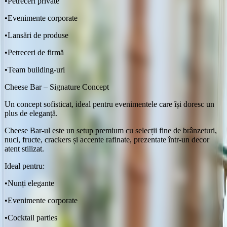
•
Petreceri private
•
Evenimente corporate
•
Lansări de produse
•
Petreceri de firmă
•
Team building-uri
Cheese Bar – Signature Concept
Un concept sofisticat, ideal pentru evenimentele care își doresc un
plus de eleganță.
Cheese Bar-ul este un setup premium cu selecții fine de brânzeturi,
nuci, fructe, crackers și accente rafinate, prezentate într-un decor
atent stilizat.
Ideal pentru:
•
Nunți elegante
•
Evenimente corporate
•
Cocktail parties