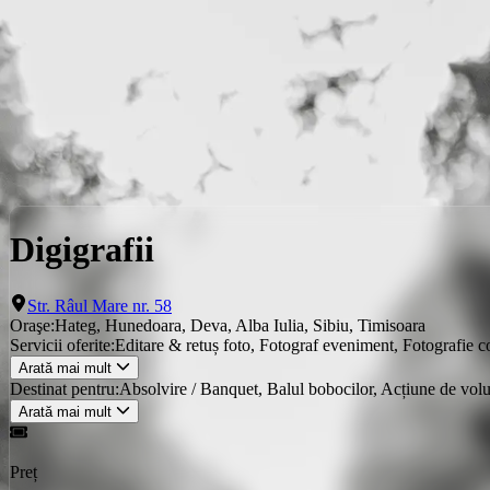
Locații
Servicii
Evenimente
Servicii
Hateg
Digigrafii
Digigrafii
Str. Râul Mare nr. 58
Oraşe:
Hateg, Hunedoara, Deva, Alba Iulia, Sibiu, Timisoara
Servicii oferite:
Editare & retuș foto, Fotograf eveniment, Fotografie co
Arată mai mult
Destinat pentru:
Absolvire / Banquet, Balul bobocilor, Acțiune de volu
Arată mai mult
Preț