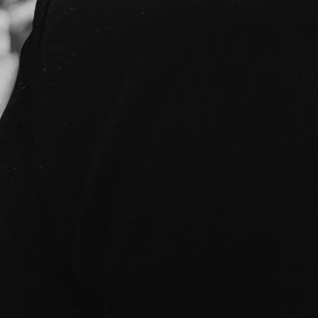
Urmărește-ne
Contact
Email
Timișoara, România
Utile
Locații
Servicii
Evenimente
Despre
Contact
Beneficii
Termeni & Politici