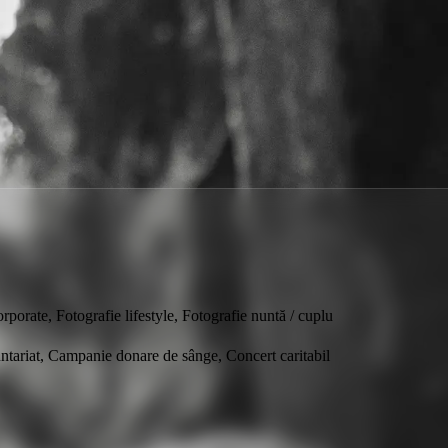
rporate, Fotografie lifestyle, Fotografie nuntă / cuplu
ntariat, Campanie donare de sânge, Concert caritabil