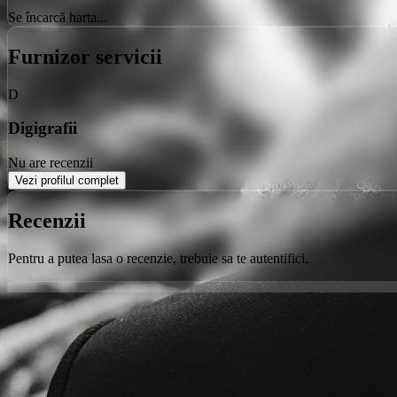
Se încarcă harta...
Furnizor servicii
D
Digigrafii
Nu are recenzii
Vezi profilul complet
Recenzii
Pentru a putea lasa o recenzie, trebuie sa te autentifici.
Orice poveste începe cu un loc