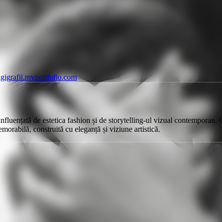
igigrafii.myportfolio.com
 influențată de estetica fashion și de storytelling-ul vizual contemporan.
orabilă, construită cu eleganță și viziune artistică.