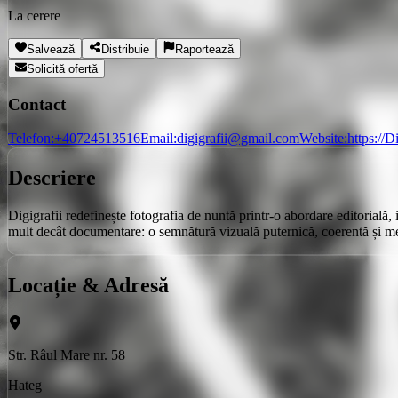
La cerere
Salvează
Distribuie
Raportează
Solicită ofertă
Contact
Telefon:
+40724513516
Email:
digigrafii@gmail.com
Website:
https://D
Descriere
Digigrafii redefinește fotografia de nuntă printr-o abordare editorială,
mult decât documentare: o semnătură vizuală puternică, coerentă și mem
Locație & Adresă
Str. Râul Mare nr. 58
Hateg