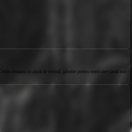
 Creăm imagini cu alură de revistă, gândite pentru mirii care caută mai