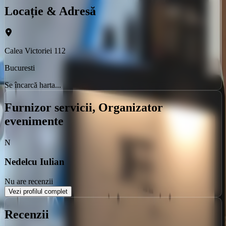
Locație & Adresă
Calea Victoriei 112
Bucuresti
Se încarcă harta...
Furnizor servicii, Organizator
evenimente
N
Nedelcu Iulian
Nu are recenzii
Vezi profilul complet
Recenzii