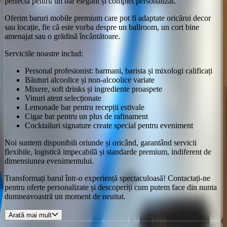
perfectă pentru un bar elegant și complet personalizat.
Oferim
baruri mobile premium
care pot fi adaptate oricărui decor
sau locație, fie că este vorba despre un ballroom, un cort bine
amenajat sau o grădină încântătoare.
Serviciile noastre includ:
Personal profesionist
: barmani, barista și mixologi calificați
Băuturi alcoolice și non-alcoolice variate
Mixere, soft drinks și ingrediente proaspete
Vinuri atent selecționate
Lemonade bar
pentru recepții estivale
Cigar bar
pentru un plus de rafinament
Cocktailuri signature create special pentru eveniment
Noi suntem disponibili oriunde și oricând, garantând
servicii
flexibile
, logistică impecabilă și standarde premium, indiferent de
dimensiunea evenimentului.
Transformați barul într-o experiență spectaculoasă!
Contactați-ne
pentru oferte personalizate și descoperiți cum putem face din nunta
dumneavoastră un moment de neuitat.
Arată mai mult