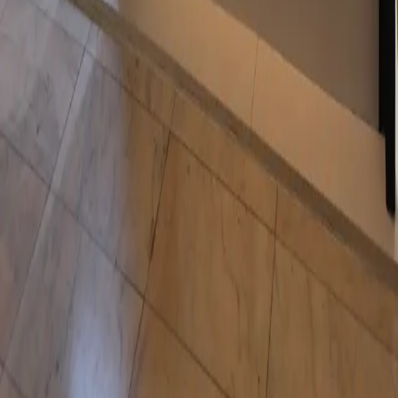
Locații
Servicii
Evenimente
Despre
Contact
Beneficii
Termeni & Politici
Termeni și condiții
Politica de confidențialitate
Politica cookie
Setări Cookie
This site is protected by reCAPTCHA Enterprise and the
Google
Privacy Policy
and
Terms of Service
apply.
©
2026
UN:EVENT. Toate drepturile rezervate 🗲 Powered by
Website Factory