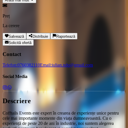
Arată mai mult
Preț
La cerere
Salvează
Distribuie
Raportează
Solicită ofertă
Contact
Telefon:
0760382110
Email:
iulian.ndq@gmail.com
Social Media
Descriere
Cofftails Events
este expert în crearea de experiențe unice pentru
cele mai importante momente din viața dumneavoastră. Cu o
experiență de peste 20 de ani în industrie, noi suntem alegerea