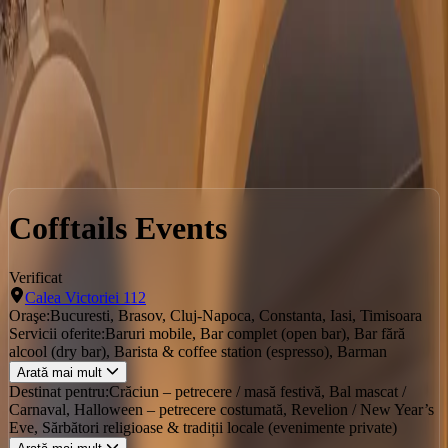
Locații
Servicii
Evenimente
Servicii
Bucuresti
Cofftails Events
Cofftails Events
Verificat
Calea Victoriei 112
Oraşe:
Bucuresti, Brasov, Cluj-Napoca, Constanta, Iasi, Timisoara
Servicii oferite:
Baruri mobile, Bar complet (open bar), Bar fără
alcool (dry bar), Barista & coffee station (espresso), Barman
Arată mai mult
Destinat pentru:
Crăciun – petrecere / masă festivă, Bal mascat /
Carnaval, Halloween – petrecere costumată, Revelion / New Year’s
Eve, Sărbători religioase & tradiții locale (evenimente private)