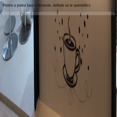
Pentru a putea lasa o recenzie, trebuie sa te autentifici.
Orice poveste începe cu un loc
Urmărește-ne
Contact
Email
Timișoara, România
Utile