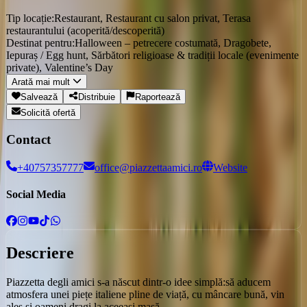
Tip locație:
Restaurant, Restaurant cu salon privat, Terasa
restaurantului (acoperită/descoperită)
Destinat pentru:
Halloween – petrecere costumată, Dragobete,
Iepuraș / Egg hunt, Sărbători religioase & tradiții locale (evenimente
private), Valentine’s Day
Arată mai mult
Salvează
Distribuie
Raportează
Solicită ofertă
Contact
+40757357777
office@piazzettaamici.ro
Website
Social Media
Descriere
Piazzetta degli amici s-a născut dintr-o idee simplă:
să aducem
atmosfera unei piețe italiene pline de viață, cu mâncare bună, vin
ales și oameni dragi la aceeași masă.