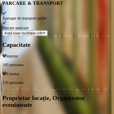
PARCARE & TRANSPORT
Aproape de transport public
Parcare autocare
Arată toate facilitățile (18)
Capacitate
Interior
180
persoane
Exterior
150
persoane
Proprietar locație, Organizator
evenimente