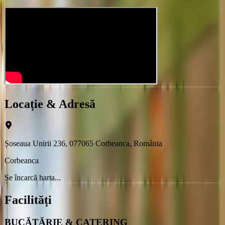
Locație & Adresă
Șoseaua Unirii 236, 077065 Corbeanca, România
Corbeanca
Se încarcă harta...
Facilități
BUCĂTĂRIE & CATERING