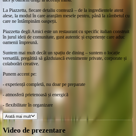
La Piazzetta, fiecare detaliu contează – de la ingredientele atent
alese, la modul în care aranjăm mesele pentru, până la zâmbetul cu
care ne întâmpinăm oaspeții.
Piazzetta degli Amici este un restaurant cu specific italian construit
în jurul ideii de comunitate, gust autentic și experiențe care aduc
oamenii împreună.
Suntem mai mult decât un spațiu de dining – suntem o locație
versatilă, pregătită să găzduiască evenimente private, corporate și
colaborări creative.
Punem accent pe:
- experiență completă, nu doar pe preparate
- atmosferă prietenoasă și energică
- flexibilitate în organizare
Arată mai mult
Video de prezentare