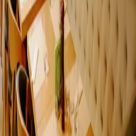
Contact
Email
Timișoara, România
Utile
Locații
Servicii
Evenimente
Despre
Contact
Beneficii
Termeni & Politici
Termeni și condiții
Politica de confidențialitate
Politica cookie
Setări Cookie