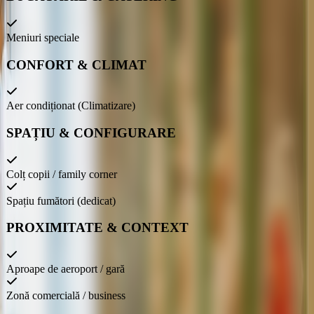
Meniuri speciale
CONFORT & CLIMAT
Aer condiționat (Climatizare)
SPAȚIU & CONFIGURARE
Colț copii / family corner
Spațiu fumători (dedicat)
PROXIMITATE & CONTEXT
Aproape de aeroport / gară
Zonă comercială / business