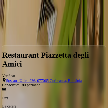
Locații
Servicii
Evenimente
Locatii
Corbeanca
Restaurant Piazzetta degli Amici
Restaurant Piazzetta degli
Amici
Verificat
Șoseaua Unirii 236, 077065 Corbeanca, România
Capacitate:
180
persoane
Preț
La cerere