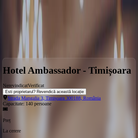
Locații
Servicii
Evenimente
Locatii
Timisoara
Hotel Ambassador - Timișoara
Hotel Ambassador - Timișoara
Nerevindicat
Verificat
Esti proprietarul? Revendică această locație
Strada Mangalia 3, Timișoara 300188, România
Capacitate:
140
persoane
Preț
La cerere