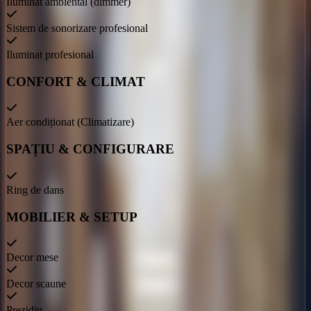
Iluminat ambiental (dimmer)
Sistem de sonorizare profesional
Iluminat profesional
CONFORT & CLIMAT
Aer condiționat (Climatizare)
SPAȚIU & CONFIGURARE
Ring de dans
MOBILIER & SETUP
Decor mese
Decor scaune
Prezidiu