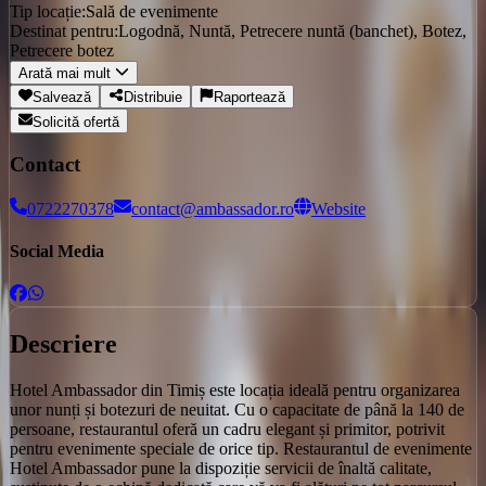
Tip locație:
Sală de evenimente
Destinat pentru:
Logodnă, Nuntă, Petrecere nuntă (banchet), Botez,
Petrecere botez
Arată mai mult
Salvează
Distribuie
Raportează
Solicită ofertă
Contact
0722270378
contact@ambassador.ro
Website
Social Media
Descriere
Hotel Ambassador din Timiș este locația ideală pentru organizarea
unor nunți și botezuri de neuitat. Cu o capacitate de până la 140 de
persoane, restaurantul oferă un cadru elegant și primitor, potrivit
pentru evenimente speciale de orice tip. Restaurantul de evenimente
Hotel Ambassador pune la dispoziție servicii de înaltă calitate,