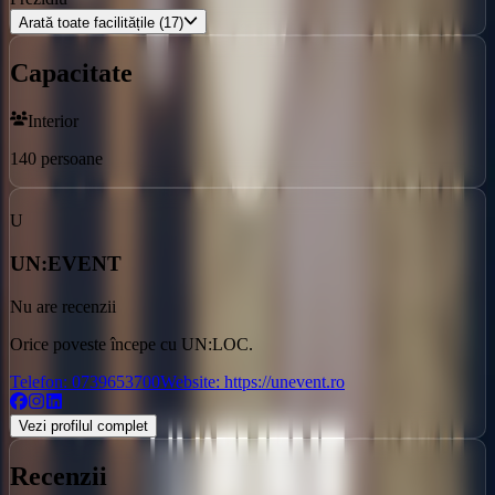
Arată toate facilitățile (17)
Capacitate
Interior
140
persoane
U
UN:EVENT
Nu are recenzii
Orice poveste începe cu
UN:LOC.
Telefon:
0739653700
Website:
https://unevent.ro
Vezi profilul complet
Recenzii