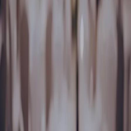
Locații
Servicii
Evenimente
Despre
Contact
Beneficii
Termeni & Politici
Termeni și condiții
Politica de confidențialitate
Politica cookie
Setări Cookie
This site is protected by reCAPTCHA Enterprise and the
Google
Privacy Policy
and
Terms of Service
apply.
©
2026
UN:EVENT. Toate drepturile rezervate 🗲 Powered by
Website Factory