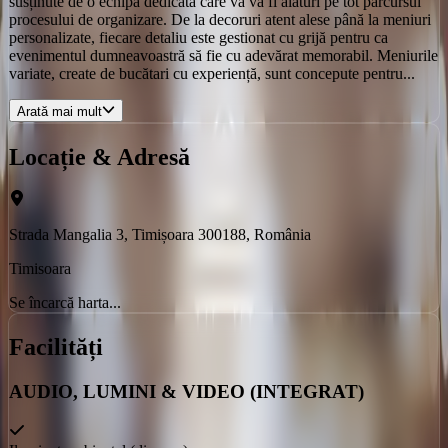
susținute de o echipă dedicată care vă va fi alături pe tot parcursul
procesului de organizare. De la decoruri atent alese până la meniuri
personalizate, fiecare detaliu este gestionat cu grijă pentru ca
evenimentul dumneavoastră să fie cu adevărat memorabil. Meniurile
variate, create de bucătari cu experiență, sunt concepute pentru...
Arată mai mult
Locație & Adresă
Strada Mangalia 3, Timișoara 300188, România
Timisoara
Se încarcă harta...
Facilități
AUDIO, LUMINI & VIDEO (INTEGRAT)